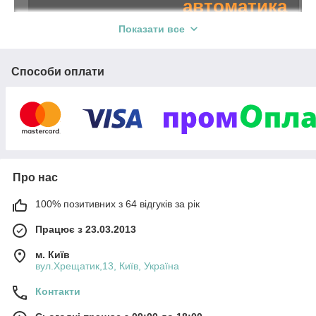
автоматика
Показати все
Більше
10
років на ринку.
Продукція виробництва BFT, FAAC, Came, Hormann,
Способи оплати
3
Ryterna і інших брендів. Гарантія якості
роки на
весь асортимент.
Вивчити асортимент
Про нас
100% позитивних з 64 відгуків за рік
ня
Спеціальні пропозиції
Працює з 23.03.2013
их
юється
м. Київ
Неперевершена
ою
вул.Хрещатик,13, Київ, Україна
якість і офіційна
о
гарантія 3 роки від
Контакти
відомого
виробника. Alutech