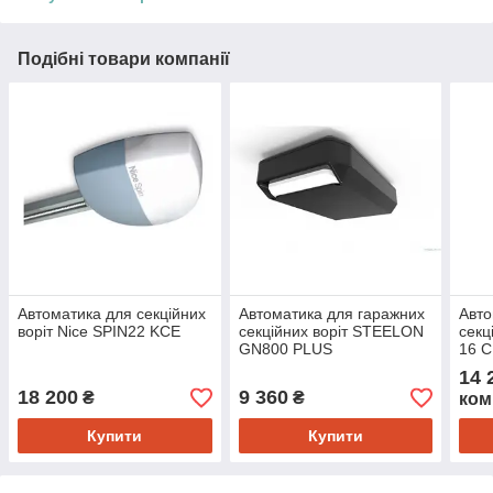
Подібні товари компанії
Автоматика для секційних
Автоматика для гаражних
Авто
воріт Nice SPIN22 KCE
секційних воріт STEELON
секц
GN800 PLUS
16 
14 
18 200
9 360
₴
₴
ком
Купити
Купити