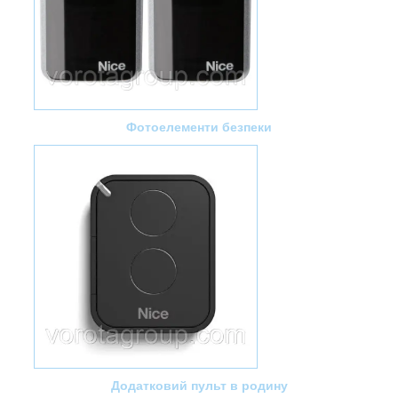
Фотоелементи безпеки
Додатковий пульт в родину