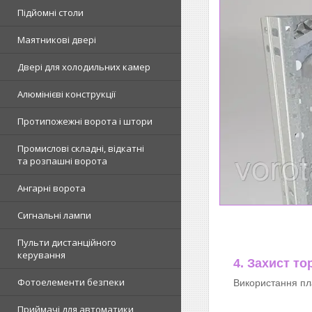
Підйомні столи
Маятникові двері
Двері для холодильних камер
Алюмінієві конструкції
Протипожежні ворота і штори
Промислові складні, відкатні
та розпашні ворота
Ангарні ворота
Сигнальні лампи
Пульти дистанційного
керування
4. Захист тор
Фотоелементи безпеки
Використання пла
Приймачі для автоматики