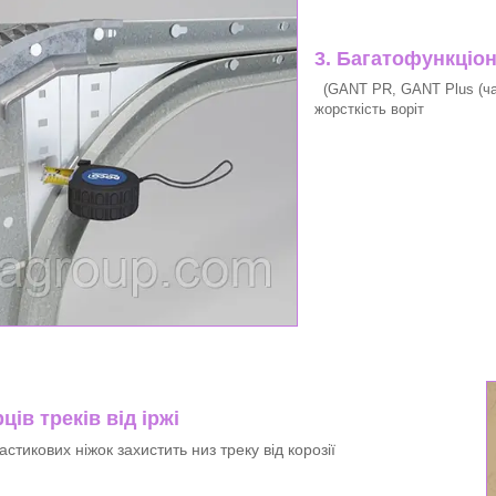
3. Багатофункціо
(GANT PR, GANT Plus (час
жорсткість воріт
ців треків від іржі
стикових ніжок захистить низ треку від корозії