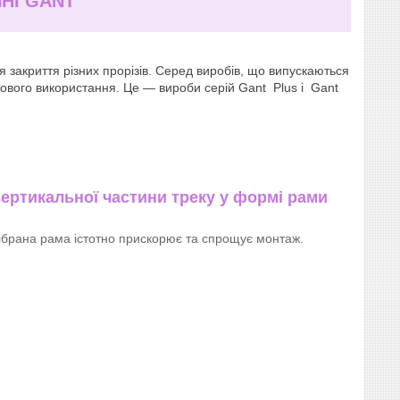
НІ GANT
закриття різних прорізів. Серед виробів, що випускаються
тового використання. Це — вироби серій Gant Plus і
Gant
вертикальної частини треку у формі рами
ібрана рама істотно прискорює та спрощує монтаж.