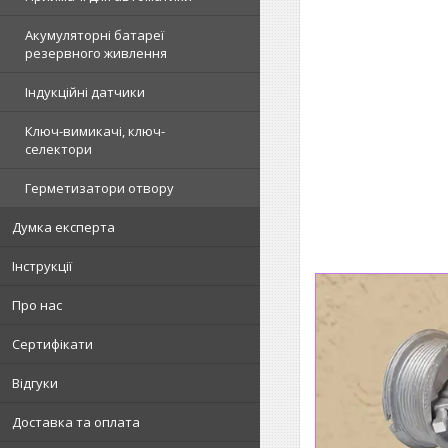
Акумуляторні батареї
резервного живлення
Індукційні датчики
Ключ-вимикачі, ключ-
селектори
Герметизатори отвору
Думка експерта
Інструкції
Про нас
Сертифікати
Відгуки
Доставка та оплата