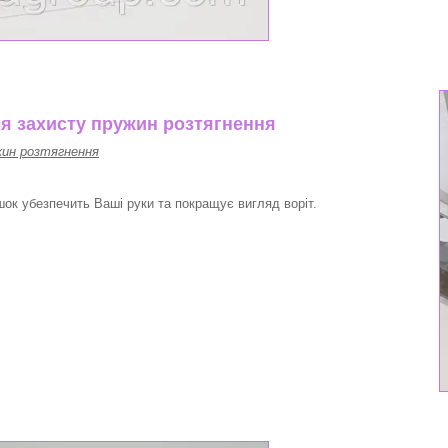
ля захисту пружин розтягнення
жин розтягнення
ок убезпечить Ваші руки та покращує вигляд воріт.