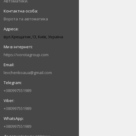
Автоматики.
Ворота та автоматика
вул.Хрещатик,13, Київ, Україна
https://vorotagroup.com
levchenkoaua@gmail.com
+380997551989
+380997551989
+380997551989