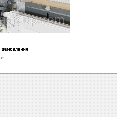
я замовлення
ект