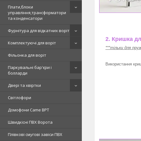
Плати,блоки
управління,трансформатори
та конденсатори
Фурнітура для відкатних воріт
2. Кришка д
Комплектуючі для воріт
***тільки для пру
Фільонка для воріт
Використання криш
Паркувальні бар'єри і
болларди
Двері та хвіртки
Світлофори
Домофони Came BPT
Швидкісні ПВХ Ворота
Плівкові смугові завіси ПВХ