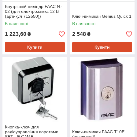
Внутрішній циліндр FAAC №
02 (для електрозамка 12 В
(артикул 712650))
Ключ-вимикач Genius Quick 1
В наявності
В наявності
1 223,60
2 548
₴
₴
Купити
Купити
Кнопка-ключ для
радіоуправління воротами
Ключ-вимикач FAAC T10E
SET - E САМЕ
(накладної)