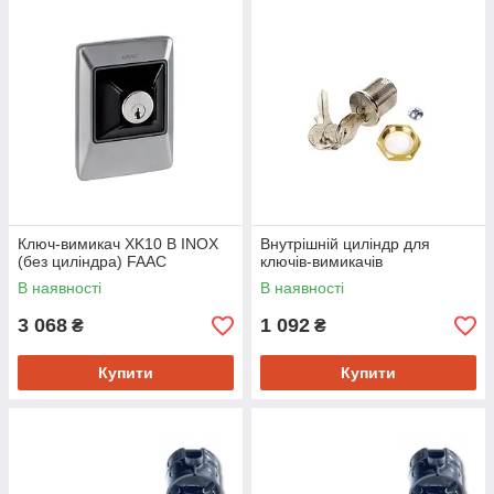
Ключ-вимикач XK10 B INOX
Внутрішній циліндр для
(без циліндра) FAAC
ключів-вимикачів
В наявності
В наявності
3 068
1 092
₴
₴
Купити
Купити