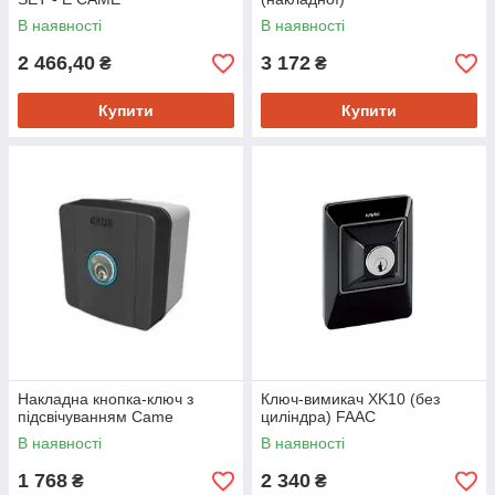
В наявності
В наявності
2 466,40
3 172
₴
₴
Купити
Купити
Накладна кнопка-ключ з
Ключ-вимикач XK10 (без
підсвічуванням Came
циліндра) FAAC
В наявності
В наявності
1 768
2 340
₴
₴