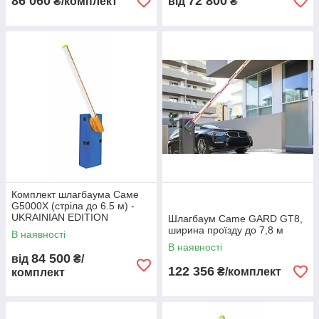
86 060
72 800
₴/комплект
від
₴
Комплект шлагбаума Саме
G5000Х (стріла до 6.5 м) -
UKRAINIAN EDITION
Шлагбаум Came GARD GT8,
ширина проїзду до 7,8 м
В наявності
В наявності
84 500
від
₴/
122 356
₴/комплект
комплект