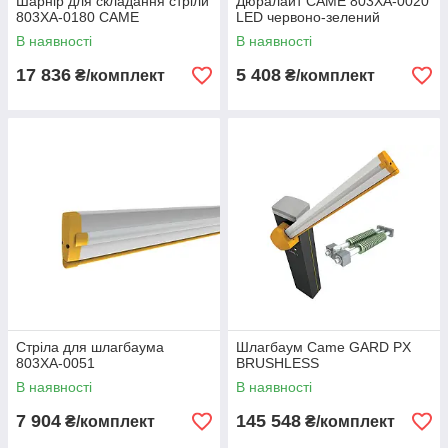
Шарнір для складання стріли
Дюралайт CAME 803XA-0020
803XA-0180 CAME
LED червоно-зелений
В наявності
В наявності
17 836
5 408
₴/комплект
₴/комплект
Стріла для шлагбаума
Шлагбаум Came GARD PХ
803XA-0051
BRUSHLESS
В наявності
В наявності
7 904
145 548
₴/комплект
₴/комплект