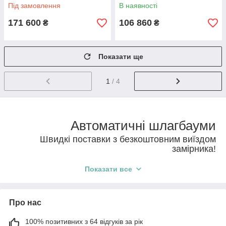
Під замовлення
В наявності
171 600
106 860
₴
₴
Показати ще
1
/ 4
Автоматичні шлагбауми
Швидкі поставки з безкоштовним виїздом
замірника!
35%
Отримаєте знижку
з наступною покупкою! Безкоштовна
Показати все
доставка по Україні.
Перейти в каталог шлагбаумів
Спеціальні пропозиції шлагбаумів
Про нас
Універсальний електричний, який може використовуватися
100% позитивних з 64 відгуків за рік