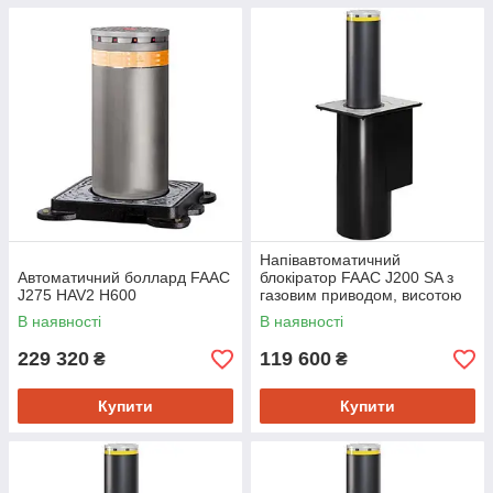
Напівавтоматичний
Автоматичний боллард FAAC
блокіратор FAAC J200 SA з
J275 HAV2 H600
газовим приводом, висотою
600мм
В наявності
В наявності
229 320
119 600
₴
₴
Купити
Купити