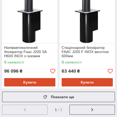
Напівавтоматичний
Стаціонарний блокіратор
блокіратор Faac J200 SA
FAAC J200 F INOX висотою
H600 INOX з газовим
600мм
приводом, висотою 600мм
В наявності
В наявності
96 096
63 440
₴
₴
Купити
Купити
Показати ще
1
/ 2