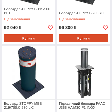
Боллард STOPPY B 115/500
BFT
Боллард STOPPY B 200/700
Під замовлення
Під замовлення
92 040
96 800
₴
₴
Купити
Купити
Боллард STOPPY MBB
Гідравлічний боллард FAAC
219/700.C 230 L C
J355 HA M30-P1 INOX