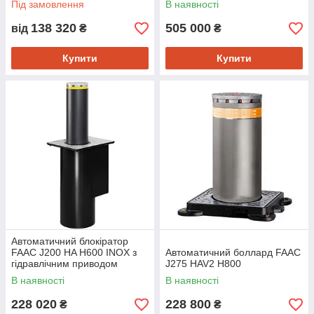
Під замовлення
В наявності
138 320
505 000
від
₴
₴
Купити
Купити
Автоматичний блокіратор
FAAC J200 HA H600 INOX з
Автоматичний боллард FAAC
гідравлічним приводом
J275 HAV2 H800
В наявності
В наявності
228 020
228 800
₴
₴