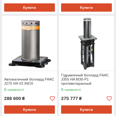
Купити
Купити
Гідравлічний боллард FAAC
Автоматичний боллард FAAC
J355 HA M30-P1
J275 HA V2 INOX
противотаранный
В наявності
В наявності
288 600
275 777
₴
₴
Купити
Купити