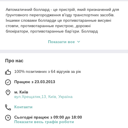
Автоматичний боллард - це пристрій, який призначений для
ґрунтовного перегородження в'їзду транспортних засобів.
Іншими словами болларди це противотаранные висувні
стовпи, противотаранные пристрою, дорожні
блокіратори, противотаранные бар'єри. Боллард
встановлюється в дорожнє полотно, грунт і по сигналу з
Показати все
пульта дистанційного керування перешкоджає проїзду за
рахунок висувного елемента.
Дорожні болларди характеризуються високою інтенсивністю,
Про нас
швидкістю відкривання/закривання, розширеним діапазоном
робочих температур (вбудований обігрівач,
запобігає обледеніння), а можливість підключення аксесуарів
100% позитивних з 64 відгуків за рік
набагато спрощує роботу дистанційно.
Працює з 23.03.2013
м. Київ
вул.Хрещатик,13, Київ, Україна
Контакти
Сьогодні працює з 09:00 до 18:00
Показати весь графік роботи