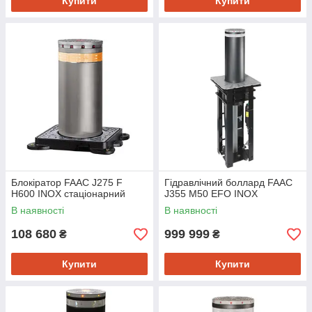
Купити
Купити
Блокіратор FAAC J275 F
Гідравлічний боллард FAAC
H600 INOX стаціонарний
J355 M50 EFO INOX
В наявності
В наявності
108 680
999 999
₴
₴
Купити
Купити