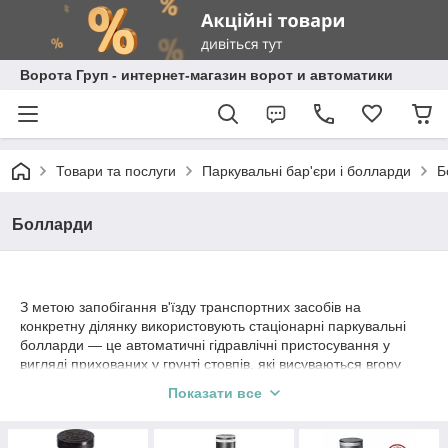
Ворота Груп - интернет-магазин ворот и автоматики
Товари та послуги
Паркувальні бар'єри і болларди
Б
Болларди
З метою запобігання в'їзду транспортних засобів на
конкретну ділянку використовують стаціонарні паркувальні
болларди — це автоматичні гідравлічні пристосування у
вигляді прихованих у грунті стовпів, які висуваються вгору
при натисканні на кнопку пульта. У нашому каталозі ви
Показати все
знайдете фірмові вироби відомих європейських виробників:
BFT, Faac, Came. Гарантуємо оригінальність продукції та
відповідність заявленим характеристикам.