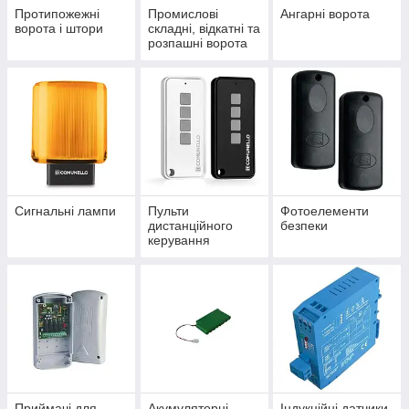
Протипожежні
Промислові
Ангарні ворота
ворота і штори
складні, відкатні та
розпашні ворота
Сигнальні лампи
Пульти
Фотоелементи
дистанційного
безпеки
керування
Приймачі для
Акумуляторні
Індукційні датчики