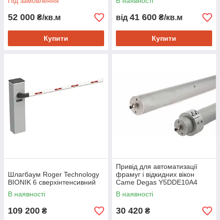
Під замовлення
В наявності
52 000
41 600
₴/кв.м
від
₴/кв.м
Купити
Купити
Привід для автоматизації
Шлагбаум Roger Technology
фрамуг і відкидних вікон
BIONIK 6 сверхінтенсивний
Came Degas Y5DDE10A4
В наявності
В наявності
109 200
30 420
₴
₴