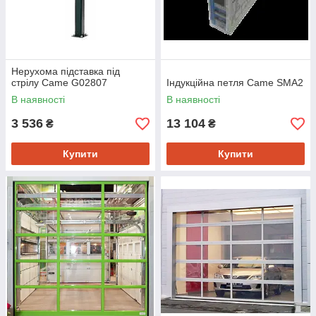
Нерухома підставка під
стрілу Came G02807
Індукційна петля Came SMA2
В наявності
В наявності
3 536
13 104
₴
₴
Купити
Купити