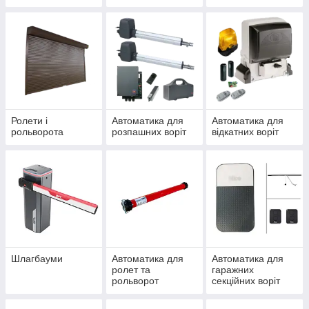
Ролети і
Автоматика для
Автоматика для
рольворота
розпашних воріт
відкатних воріт
Шлагбауми
Автоматика для
Автоматика для
ролет та
гаражних
рольворот
секційних воріт