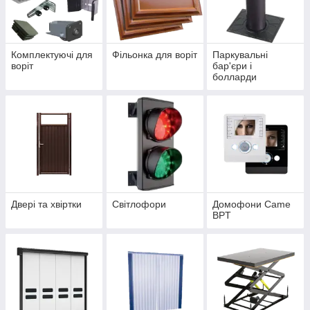
Комплектуючі для
Фільонка для воріт
Паркувальні
воріт
бар'єри і
болларди
Двері та хвіртки
Світлофори
Домофони Came
BPT