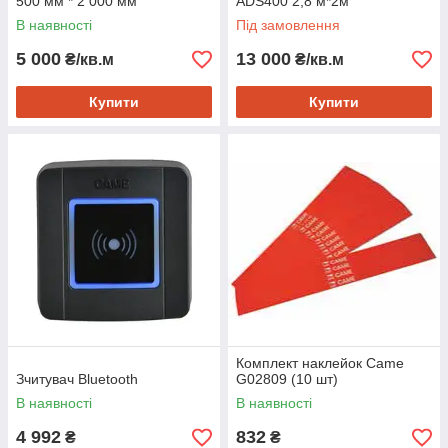
500 мм * 2 000 мм
ADS400 2,8 м*2м
В наявності
Під замовлення
5 000
13 000
₴/кв.м
₴/кв.м
Купити
Купити
Комплект наклейок Came
Зчитувач Bluetooth
G02809 (10 шт)
В наявності
В наявності
4 992
832
₴
₴