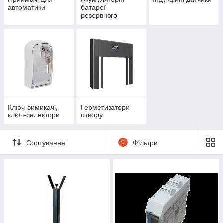
автоматики
батареї
резервного
живлення
Ключ-вимикачі,
Герметизатори
ключ-селектори
отвору
Сортування
0
Фільтри