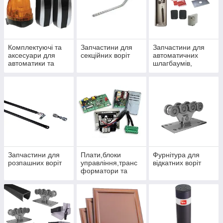
Комплектуючі та
Запчастини для
Запчастини для
аксесуари для
секційних воріт
автоматичних
автоматики та
шлагбаумів,
шлагбаумів
ланцюгових та
парковочних
бар'єрів і
болордов
Запчастини для
Плати,блоки
Фурнітура для
розпашних воріт
управління,транс
відкатних воріт
форматори та
конденсатори