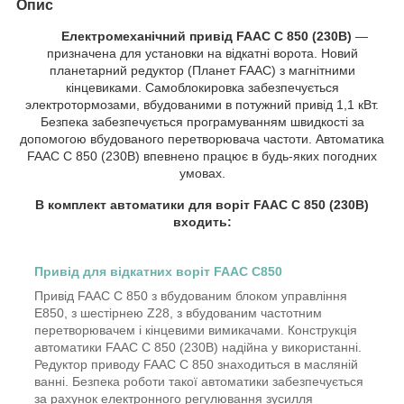
Опис
Електромеханічний привід FAAC C 850 (230B)
—
призначена для установки на відкатні ворота. Новий
планетарний редуктор (Планет FAAC) з магнітними
кінцевиками. Самоблокировка забезпечується
электротормозами, вбудованими в потужний привід 1,1 кВт.
Безпека забезпечується програмуванням швидкості за
допомогою вбудованого перетворювача частоти. Автоматика
FAAC C 850 (230B) впевнено працює в будь-яких погодних
умовах.
В комплект автоматики для воріт FAAC C 850 (230B)
входить:
Привід для відкатних воріт FAAC C850
Привід FAAC C 850 з вбудованим блоком управління
E850, з шестірнею Z28, з вбудованим частотним
перетворювачем і кінцевими вимикачами. Конструкція
автоматики FAAC C 850 (230В) надійна у використанні.
Редуктор приводу FAAC C 850 знаходиться в масляній
ванні. Безпека роботи такої автоматики забезпечується
за рахунок електронного регулювання зусилля