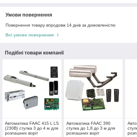
Умови повернення
Повернення товару впродовж 14 днів за домовленістю
Всі умови повернення
Подібні товари компанії
Автоматика FAAC 415 L LS
Автоматика FAAC 390
Авт
(230В) стулка 3 до 4 м для
стулка до 1,8 до 3 м для
стул
розпашних воріт
розпашних воріт
розп