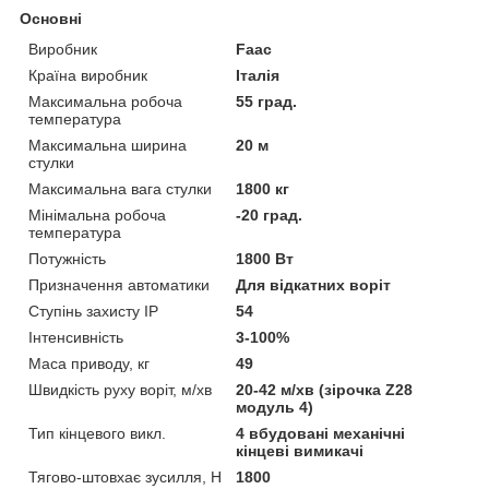
Основні
Виробник
Faac
Країна виробник
Італія
Максимальна робоча
55 град.
температура
Максимальна ширина
20 м
стулки
Максимальна вага стулки
1800 кг
Мінімальна робоча
-20 град.
температура
Потужність
1800 Вт
Призначення автоматики
Для відкатних воріт
Ступінь захисту IP
54
Інтенсивність
3-100%
Маса приводу, кг
49
Швидкість руху воріт, м/хв
20-42 м/хв (зірочка Z28
модуль 4)
Тип кінцевого викл.
4 вбудовані механічні
кінцеві вимикачі
Тягово-штовхає зусилля, Н
1800