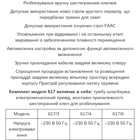
Розблокування вручну шестигранним ключем
Допускає використання нової стріли круглого перерізу, що
передбачає тримач для ламп
Допускає використання існуючих стріл FAAC
Уповільнення при відкриванні і на останньому етапі
закривання із забезпеченням плавності переміщення
Автоматична настройка за допомогою функції автоматичного
визначення
Зручне прокладання кабелів завдяки великому отвору
Спрощення процедури встановлення та розміщення
приладдя завдяки великому вільному простору всередині
корпусу Пристрій регулювання натягу пружини
Комплект моделі 617 включає в себе:
тумбу шлагбаума,
електромеханічний привід, монтажні приналежності,
шестигранний ключ для розблокування.
Модель
617/3
617/4
617/6
Напруга
~230 В 50 Гц
~230 В 50 Гц
~230 В 50 Гц
електроживл
ення