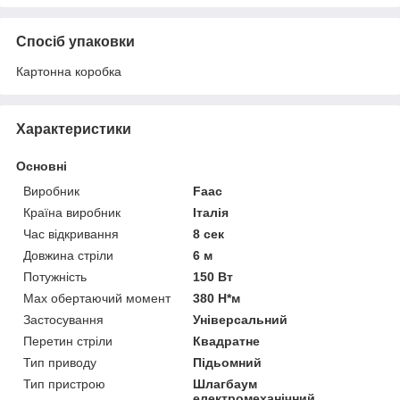
Спосіб упаковки
Картонна коробка
Характеристики
Основні
Виробник
Faac
Країна виробник
Італія
Час відкривання
8 сек
Довжина стріли
6 м
Потужність
150 Вт
Мах обертаючий момент
380 Н*м
Застосування
Універсальний
Перетин стріли
Квадратне
Тип приводу
Підьомний
Тип пристрою
Шлагбаум
електромеханічний