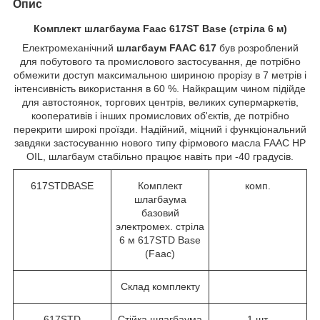
Опис
Комплект шлагбаума Faac 617ST Base (стріла 6 м)
Електромеханічний
шлагбаум FAAC 617
був розроблений
для побутового та промислового застосування, де потрібно
обмежити доступ максимальною шириною прорізу в 7 метрів і
інтенсивність використання в 60 %. Найкращим чином підійде
для автостоянок, торгових центрів, великих супермаркетів,
кооперативів і інших промислових об'єктів, де потрібно
перекрити широкі проїзди. Надійний, міцний і функціональний
завдяки застосуванню нового типу фірмового масла FAAC HP
OIL, шлагбаум стабільно працює навіть при -40 градусів.
617STDBASE
Комплект
комп.
шлагбаума
базовий
электромех. стріла
6 м 617STD Base
(Faac)
Склад комплекту
617STD
Стійка шлагбаума
1 шт.