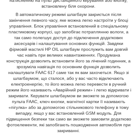
натисненню на пульт дистанційного керування або кнопку,
встановлену біля охорони.
В автоматичному режимі шлагбаум закриється після
закінчення певного часу, яке можна легко настроїти у блоці
управління. Блок управління встановлений в спеціальному
пластиковому корпусі, що запобігає потраплянню вологи, а
так само полегшує доступ до підключення додаткових
аксесуарів і налаштування основних функцій. Завдяки
фірмовій мастилі HP OIL шлагбаум прослужить вам довгий
час навіть при великих навантаженнях. Продумана
конструкція дозволить встановити його за лічений годинник, а
зрозуміла навігація по основним функція дозволить
налаштувати FAAC 617 саме так як вам захочеться. Якщо зі
шлагбаумом, що сталося, або у вас часто відключають
електроенергію, то його можна легко перевести в ручний
режим його називають «Аварійний режим» і легко відкривати і
закривати. Керувати шлагбаумом ви зможете за допомогою
пульта FAAC, ключ кнопки, магнітної картки її називають
«пігулка» або за допомогою стільникового телефону в тому
випадку, якщо у вас встановлений GSM модуль. Для
підвищення безпеки так само ви зможете замовити додатково
фотоелементи, які запобігають пошкодження автомобіля при
закриванні.