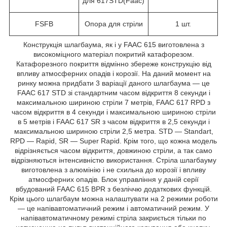
для 617STD(Faac)
FSFB
Опора для стріли
1 шт.
Конструкція шлагбаума, як і у FAAC 615 виготовлена з
високоміцного матеріал покритий катафорезом.
Катафорезного покриття відмінно збереже конструкцію від
впливу атмосферних опадів і корозії. На даний момент на
ринку можна придбати 3 варіації даного шлагбаума — це
FAAC 617 STD зі стандартним часом відкриття 8 секунди і
максимальною шириною стріли 7 метрів, FAAC 617 RPD з
часом відкриття в 4 секунди і максимальною шириною стріли
в 5 метрів і FAAC 617 SR з часом відкриття в 2,5 секунди і
максимальною шириною стріли 2,5 метра. STD — Standart,
RPD — Rapid, SR — Super Rapid. Крім того, що кожна модель
відрізняється часом відкриття, довжиною стріли, а так само
відрізняються інтенсивністю використання. Стріла шлагбауму
виготовлена з алюмінію і не схильна до корозії і впливу
атмосферних опадів. Блок управління у даній серії
вбудований FAAC 615 BPR з безліччю додаткових функцій.
Крім цього шлагбаум можна налаштувати на 2 режими роботи
— це напівавтоматичний режим і автоматичний режим. У
напівавтоматичному режимі стріла закриється тільки по