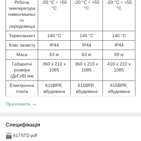
Робоча
-20 °C ÷ +55
-20 °C ÷ +55
-20 °C ÷ +55
температура
°C
°C
°C
навколишньо
го
середовища
Термозахист
140 °C
140 °C
140 °C
Клас захисту
IP44
IP44
IP44
Маса
63 кг
63 кг
69 кг
Габаритні
360 x 210 x
360 x 210 x
410 x 210 x
розміри
1085
1085
1085
(ДхГхВ) мм
Електронна
615BPR,
615BPR,
615BPR,
плата
вбудована
вбудована
вбудована
Приховати
Специфікація
617STD.pdf