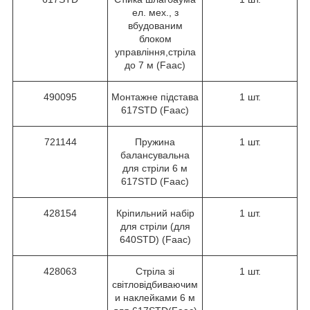
ел. мех., з
вбудованим
блоком
управління,стріла
до 7 м (Faac)
490095
Монтажне підстава
1 шт.
617STD (Faac)
721144
Пружина
1 шт.
балансувальна
для стріли 6 м
617STD (Faac)
428154
Кріпильний набір
1 шт.
для стріли (для
640STD) (Faac)
428063
Стріла зі
1 шт.
світловідбиваючим
и наклейками 6 м