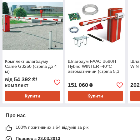
Комплект шлагбауму
Шлагбаум FAAC B680H
Шлаг
Came G3250 (стріла до 4
Hybrid WINTER -40°C
WINT
м)
автоматичний (стріла 5,3
м)
54 392
від
₴/
151 060
202
₴
комплект
Купити
Купити
Про нас
100% позитивних з 64 відгуків за рік
Працює з 23.03.2013