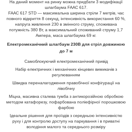
На даний момент на ринку можна придбати 3 модифікації
шлагбаума FAAC 617.
FAAC 617 STD — максимальна ширина стріли 7 метрів, час
повного відкриття 8 секунд, інтенсивність використання 60 %,
напруга живлення 230 в змінного струму, споживана
потужність 380 Вт, а максимальний споживаний струму 1,7
Ампера, маса шлагбаума 69 кг.
Електромеханічний шлагбаум 230В для стріл довжиною
до 7 м
Самоблокуючий електромеханічний привід
Набір електричних і механічних кінцевих вимикачів з
регулюванням
Швидка переналагодження правобічної конфігурації на
лівобічну
Міцна, масивна сталева тумба з антикорозійною обробкою
методом катафорезу, пофарбована поліефірної порошковою
фарбою
Ідеальне рішення для проїздів з середньою інтенсивністю
руху і для контролю доступу на паркування і в приватні
володіння малого та середнього розміру