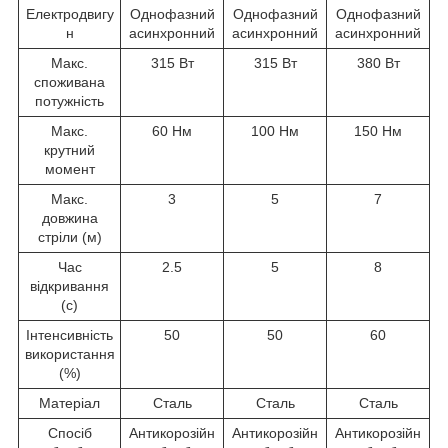
Електродвигу
Однофазний
Однофазний
Однофазний
н
асинхронний
асинхронний
асинхронний
Макс.
315 Вт
315 Вт
380 Вт
споживана
потужність
Макс.
60 Нм
100 Нм
150 Нм
крутний
момент
Макс.
3
5
7
довжина
стріли (м)
Час
2.5
5
8
відкривання
(с)
Інтенсивність
50
50
60
використання
(%)
Матеріал
Сталь
Сталь
Сталь
Спосіб
Антикорозійн
Антикорозійн
Антикорозійн