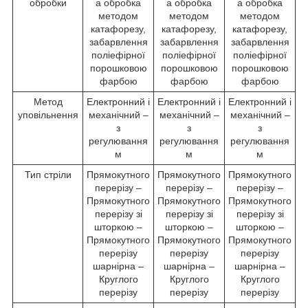
обробки
а обробка
а обробка
а обробка
методом
методом
методом
катафорезу,
катафорезу,
катафорезу,
забарвлення
забарвлення
забарвлення
поліефірної
поліефірної
поліефірної
порошковою
порошковою
порошковою
фарбою
фарбою
фарбою
Метод
Електронний і
Електронний і
Електронний і
уповільнення
механічний –
механічний –
механічний –
з
з
з
регулювання
регулювання
регулювання
м
м
м
Тип стріли
Прямокутного
Прямокутного
Прямокутного
перерізу –
перерізу –
перерізу –
Прямокутного
Прямокутного
Прямокутного
перерізу зі
перерізу зі
перерізу зі
шторкою –
шторкою –
шторкою –
Прямокутного
Прямокутного
Прямокутного
перерізу
перерізу
перерізу
шарнірна –
шарнірна –
шарнірна –
Круглого
Круглого
Круглого
перерізу
перерізу
перерізу