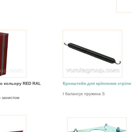
го кольору RED RAL
Кронштейн для кріплення стріли
І балансує пружина S
м захистом