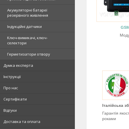
Акумуляторні батареї
резервного живлення
Індукційні датчики
GSM
Моду
Ключ-вимикачі, ключ-
селектори
Герметизатори отвору
Думка експерта
Інструкції
Про нас
Сертифікати
Італійська зб
Відгуки
Гарантія якос
роками
Доставка та оплата