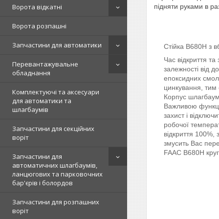
Ворота відкатні
підняти руками в ра
Ворота розпашні
Запчастини для автоматики
Стійка B680H з 
Час відкриття та
Перевантажувальне
залежності від д
обладнання
епоксидних смол
цинкування, тим
Комплектуючі та аксесуари
Корпус шлагбаума
для автоматики та
Важливою функціє
шлагбаумів
захист і відключ
робочої температ
Запчастини для секційних
відкриття 100%, 
воріт
змусить Вас пере
FAAC B680H круг
Запчастини для
автоматичних шлагбаумів,
ланцюгових та парковочних
бар'єрів і болордов
Запчастини для розпашних
воріт