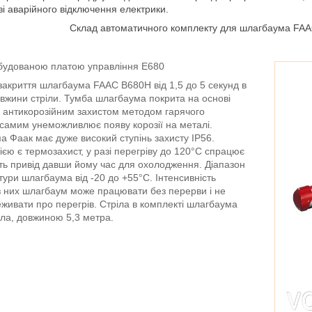
зі аварійного відключення електрики.
Склад автоматичного комплекту для шлагбаума FAA
вбудованою платою управління E680
 закриття шлагбаума FAAC B680H від 1,5 до 5 секунд в
овжини стріли. Тумба шлагбаума покрита на основі
 антикорозійним захистом методом гарячого
 самим унеможливлює появу корозії на металі.
 Фаак має дуже високий ступінь захисту IP56.
ю є термозахист, у разі перегріву до 120°C спрацює
ить привід давши йому час для охолодження. Діапазон
ури шлагбаума від -20 до +55°C. Інтенсивність
з них шлагбаум може працювати без перерви і не
живати про перегрів. Стріла в комплекті шлагбаума
ла, довжиною 5,3 метра.