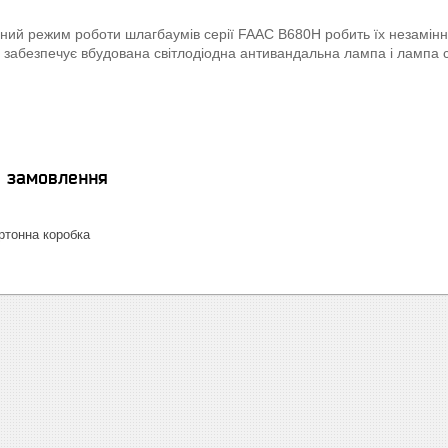
ний режим роботи шлагбаумів серії FAAC B680H робить їх незамінни
забезпечує вбудована світлодіодна антивандальна лампа і лампа 
я замовлення
тонна коробка