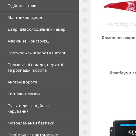
Підйомні столи
Маятникові двері
Двері для холодильних камер
Комплект накле
Алюмінієві конструкції
Протипожежні ворота і штори
Промислові складні, відкатні
та розпашні ворота
Шлагбауми се
Ангарні ворота
Сигнальні лампи
Пульти дистанційного
керування
Фотоелементи безпеки
Приймачі для автоматики