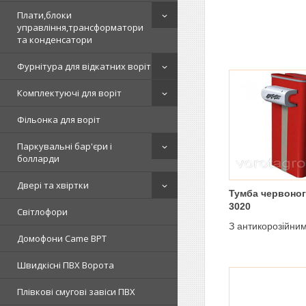
Плати,блоки
управління,трансформатори
та конденсатори
Фурнітура для відкатних воріт
Комплектуючі для воріт
Фільонка для воріт
Паркувальні бар'єри і
болларди
Двері та хвіртки
Тумба червоно
3020
Світлофори
З антикорозійни
Домофони Came BPT
Швидкісні ПВХ Ворота
Плівкові смугові завіси ПВХ