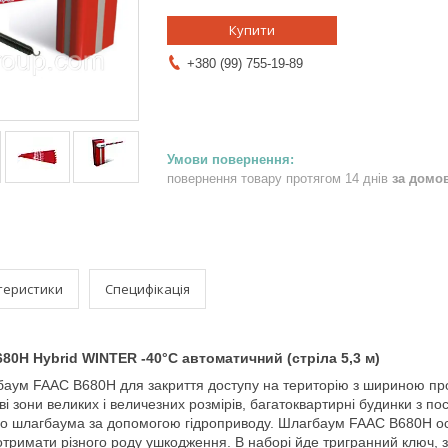
Купити
+380 (99) 755-19-89
повернення товару протягом 14 днів
за домо
теристики
Специфікація
0H Hybrid WINTER -40°C автоматичний (стріла 5,3 м)
аум FAAC B680H для закриття доступу на територію з шириною про
і зони великих і величезних розмірів, багатоквартирні будинки з пос
того шлагбаума за допомогою гідроприводу. Шлагбаум FAAC B680H ос
 отримати різного роду ушкодження. В наборі йде тригранний ключ,