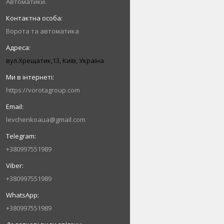
Автоматики.
Ворота та автоматика
вул.Хрещатик,13, Київ, Україна
https://vorotagroup.com
levchenkoaua@gmail.com
+380997551989
+380997551989
+380997551989