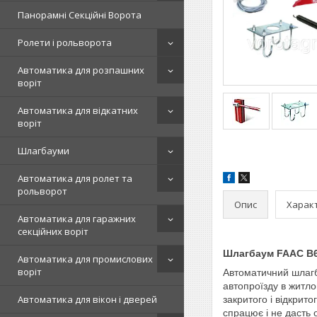
Панорамні Секційні Ворота
Ролети і рольворота
Автоматика для розпашних
воріт
Автоматика для відкатних
воріт
Шлагбауми
Автоматика для ролет та
рольворот
Опис
Харак
Автоматика для гаражних
секційних воріт
Шлагбаум FAAC B68
Автоматика для промислових
воріт
Автоматичний шлагб
автопроїзду в житлов
Автоматика для вікон і дверей
закритого і відкри
спрацює і не дасть