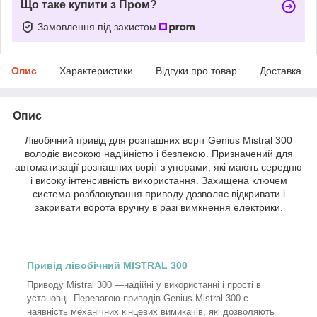
Що таке купити з Пром?
Замовлення під захистом
Опис
Характеристики
Відгуки про товар
Доставка
Опис
Лівобічний привід для розпашних воріт Genius Mistral 300
володіє високою надійністю і безпекою. Призначений для
автоматизації розпашних воріт з упорами, які мають середню
і високу інтенсивність використання.
Захищена ключем
система розблокування приводу дозволяє відкривати і
закривати ворота вручну в разі вимкнення електрики.
Привід лівобічний MISTRAL 300
Приводу Mistral 300
—надійні у використанні і прості в
установці. Перевагою приводів Genius Mistral 300
є
наявність механічних кінцевих вимикачів, які дозволяють