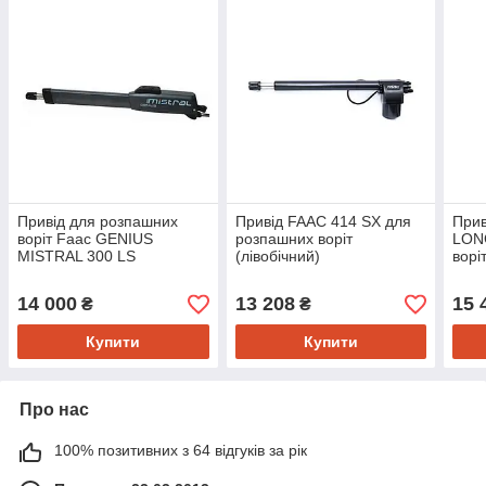
Привід для розпашних
Привід FAAC 414 SX для
Прив
воріт Faac GENIUS
розпашних воріт
LON
MISTRAL 300 LS
(лівобічний)
ворі
(правобічний)
14 000
13 208
15 
₴
₴
Купити
Купити
Про нас
100% позитивних з 64 відгуків за рік