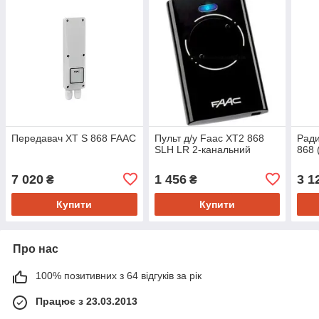
Передавач XT S 868 FAAC
Пульт д/у Faac XT2 868
Рад
SLH LR 2-канальний
868 
7 020
1 456
3 1
₴
₴
Купити
Купити
Про нас
100% позитивних з 64 відгуків за рік
Працює з 23.03.2013