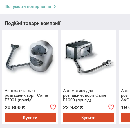
Всі умови повернення
Подібні товари компанії
Автоматика для
Автоматика для
Авто
розпашних воріт Came
розпашних воріт Came
розп
F7001 (привід)
F1000 (привід)
AXO 
20 800
22 932
19 
₴
₴
Купити
Купити