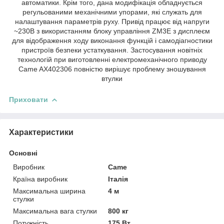
автоматики. Крім того, дана модифікація обладнується
регульованими механічними упорами, які служать для
налаштування параметрів руху. Привід працює від напруги
~230В з використанням блоку управління ZM3E з дисплеєм
для відображення ходу виконання функцій і самодіагностики
пристроїв безпеки устаткування. Застосування новітніх
технологій при виготовленні електромеханічного приводу
Came AX402306 повністю вирішує проблему зношування
втулки
Приховати
Характеристики
Основні
Виробник
Came
Країна виробник
Італія
Максимальна ширина
4 м
стулки
Максимальна вага стулки
800 кг
Потужність
175 Вт