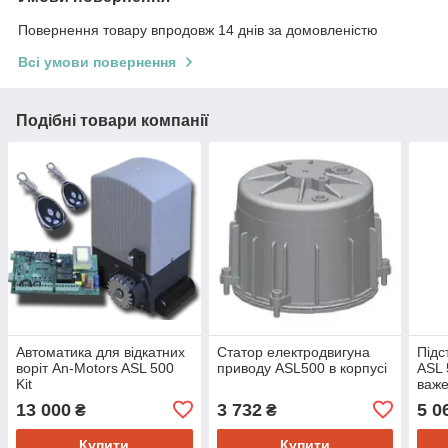
Повернення товару впродовж 14 днів за домовленістю
Всі умови повернення
Подібні товари компанії
Автоматика для відкатних
Статор електродвигуна
Підс
воріт An-Motors ASL 500
приводу ASL500 в корпусі
ASL 
Kit
важе
13 000
3 732
5 0
₴
₴
Купити
Купити