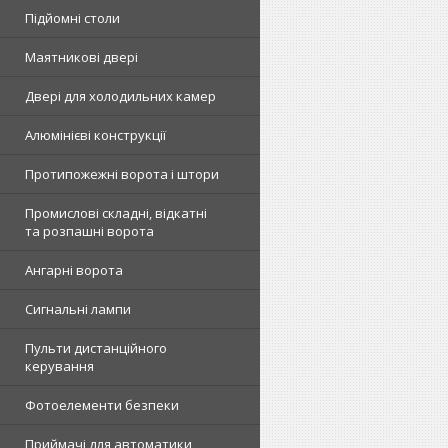
Підйомні столи
Маятникові двері
Двері для холодильних камер
Алюмінієві конструкції
Протипожежні ворота і штори
Промислові складні, відкатні
та розпашні ворота
Ангарні ворота
Сигнальні лампи
Пульти дистанційного
керування
Фотоелементи безпеки
Приймачі для автоматики