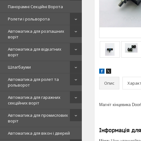
Панорамні Секційні Ворота
Ролети і рольворота
Автоматика для розпашних
воріт
Автоматика для відкатних
воріт
Шлагбауми
Автоматика для ролет та
Опис
Харак
рольворот
Автоматика для гаражних
секційних воріт
Магніт кінцевика Door
Автоматика для промислових
воріт
Інформація дл
Автоматика для вікон і дверей
Ціна:
Ціну уточнюйте