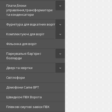
Плати,блоки
управління,трансформатори
та конденсатори
Фурнітура для відкатних воріт
Комплектуючі для воріт
Фільонка для воріт
Паркувальні бар'єри і
болларди
Двері та хвіртки
Світлофори
Домофони Came BPT
Швидкісні ПВХ Ворота
Плівкові смугові завіси ПВХ