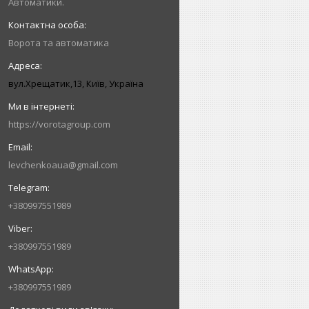
Автоматики.
Ворота та автоматика
вул.Хрещатик,13, Київ, Україна
https://vorotagroup.com
levchenkoaua@gmail.com
+380997551989
+380997551989
+380997551989