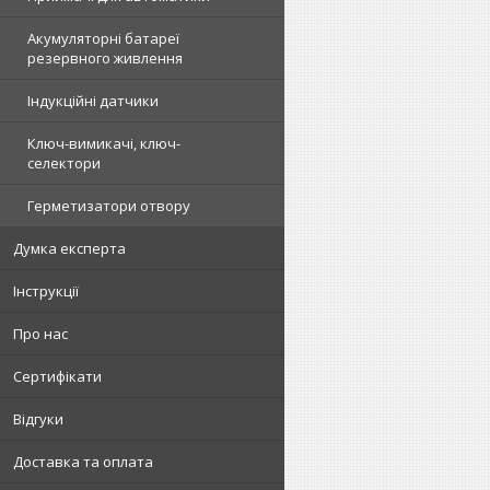
Акумуляторні батареї
резервного живлення
Індукційні датчики
Ключ-вимикачі, ключ-
селектори
Герметизатори отвору
Думка експерта
Інструкції
Про нас
Сертифікати
Відгуки
Доставка та оплата