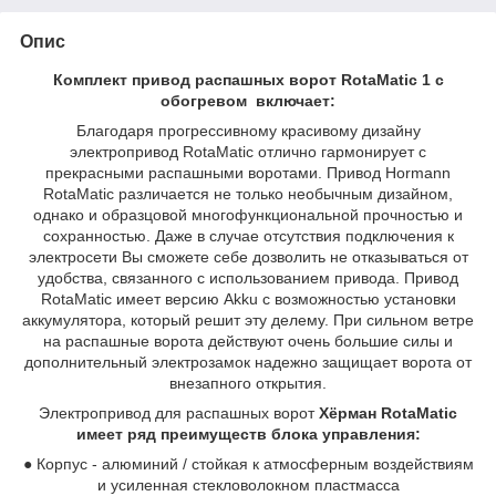
Опис
Комплект привод распашных ворот RotaMatic 1 с
обогревом включает:
Благодаря прогрессивному красивому дизайну
электропривод RotaMatic отлично гармонирует с
прекрасными распашными воротами. Привод Hormann
RotaMatic различается не только необычным дизайном,
однако и образцовой многофункциональной прочностью и
сохранностью. Даже в случае отсутствия подключения к
электросети Вы сможете себе дозволить не отказываться от
удобства, связанного с использованием привода. Привод
RotaMatic имеет версию Akku с возможностью установки
аккумулятора, который решит эту делему. При сильном ветре
на распашные ворота действуют очень большие силы и
дополнительный электрозамок надежно защищает ворота от
внезапного открытия.
Электропривод для распашных ворот
Хёрман RotaMatic
имеет ряд преимуществ блока управления:
● Корпус - алюминий / стойкая к атмосферным воздействиям
и усиленная стекловолокном пластмасса