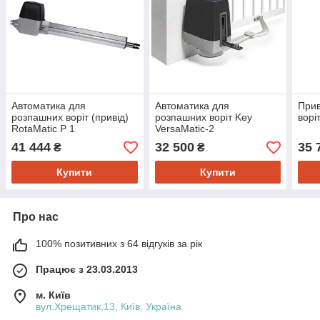
Автоматика для
Автоматика для
Прив
розпашних воріт (привід)
розпашних воріт Key
ворі
RotaMatic P 1
VersaMatic-2
41 444
32 500
35 
₴
₴
Купити
Купити
Про нас
100% позитивних з 64 відгуків за рік
Працює з 23.03.2013
м. Київ
вул.Хрещатик,13, Київ, Україна