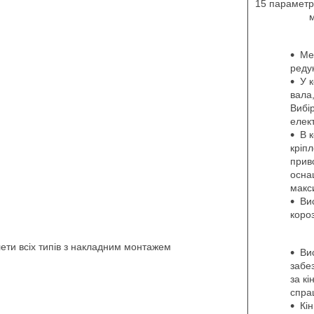
15 параметра
м
Ме
редук
У 
вала,
Вибі
елек
В 
кріпл
прив
осна
макс
Ви
короз
ети всіх типів з накладним монтажем
Ви
забе
за кі
спра
Кі