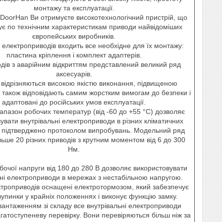
монтажу та експлуатації.
DoorHan Ви отримуєте високотехнологічний пристрій, що
є по технічним характеристикам приводи найвідоміших
європейських виробників.
 електроприводів входить все необхідне для їх монтажу:
пластина кріплення і комплект адаптерів.
дів з аварійним відкриттям представлений великий ряд
аксесуарів.
відрізняються високою якістю виконання, підвищеною
а також відповідають самим жорстким вимогам до безпеки і
адаптовані до російських умов експлуатації.
апазон робочих температур (від -60 до +55 °С) дозволяє
увати внутрівальні електроприводи в різних кліматичних
 підтверджено протоколом випробувань. Модельний ряд
льше 20 різних приводів з крутним моментом від 6 до 300
Нм.
бочої напруги від 180 до 280 В дозволяє використовувати
ьні електроприводи в мережах з нестабільною напругою.
троприводів оснащені електротормозом, який забезпечує
 зупинки у крайніх положеннях і виконує функцію замку.
вантаженням зі складу все внутрівальні електроприводи
гатоступеневу перевірку. Вони перевіряються більш ніж за