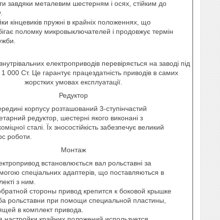
ти завдяки металевим шестерням і осях, стійким до
.
йки кінцевиків пружні в крайніх положеннях, що
бігає поломку микровыключателей і продовжує термін
ужби.
 внутрівальних електроприводів перевіряється на заводі під
1 000 Ст. Це гарантує працездатність приводів в самих
жорстких умовах експлуатації.
Редуктор
ередині корпусу розташований 3-ступінчастий
етарний редуктор, шестерні якого виконані з
оміцної сталі. Їх зносостійкість забезпечує великий
рс роботи.
Монтаж
ектропривод встановлюється вал рольставні за
могою спеціальних адаптерів, що поставляються в
екті з ним.
обратной стороны привод крепится к боковой крышке
ба рольставни при помощи специальной пластины,
ящей в комплект привода.
я настройки крайних положений используется