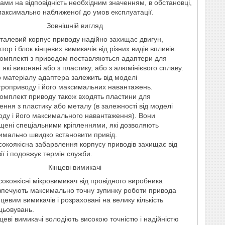
ми на відповідність необхідним значенням, в обстановці,
аксимально наближеної до умов експлуатації.
Зовнішній вигляд
талевий корпус приводу надійно захищає двигун,
тор і блок кінцевих вимикачів від різних видів впливів.
комплекті з приводом поставляються адаптери для
 які виконані або з пластику, або з алюмінієвого сплаву.
р матеріалу адаптера залежить від моделі
троприводу і його максимальних навантажень.
комплект приводу також входять пластини для
ення з пластику або металу (в залежності від моделі
оду і його максимального навантаження). Вони
щені спеціальними кріпленнями, які дозволяють
имально швидко встановити привід.
сокоякісна забарвлення корпусу приводів захищає від
ії і подовжує термін служби.
Кінцеві вимикачі
сокоякісні мікровимикач від провідного виробника
зпечують максимально точну зупинку роботи привода
нцевим вимикачів і розраховані на велику кількість
цьовувань.
нцеві вимикачі володіють високою точністю і надійністю