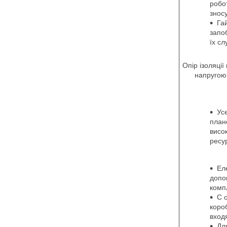
робо
зносу
Га
запо
їх сл
Опір ізоляції
напругою 
Ус
план
висок
ресу
Ел
допо
компл
С 
коро
вход
Дл