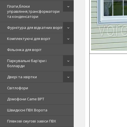
Плати,блоки
управління,трансформатори
та конденсатори
Фурнітура для відкатних воріт
Комплектуючі для воріт
Фільонка для воріт
Паркувальні бар'єри і
болларди
Двері та хвіртки
Світлофори
Домофони Came BPT
Швидкісні ПВХ Ворота
Плівкові смугові завіси ПВХ