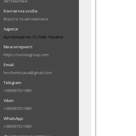
Автоматики.
Ворота та автоматика
вул.Хрещатик,13, Київ, Україна
https://vorotagroup.com
levchenkoaua@gmail.com
+380997551989
+380997551989
+380997551989