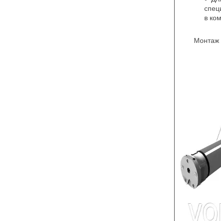
спец
в ко
Монтаж 