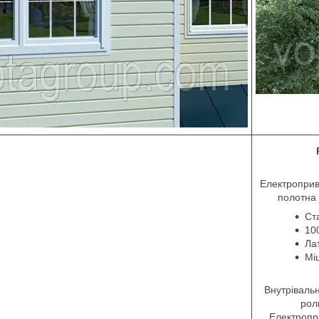
Електроприво
полотна 
Ст
10
Лат
Мі
Внутріваль
рол
Електропри