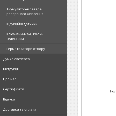
Акумуляторні батареї
резервного живлення
Індукційні датчики
Ключ-вимикачі, ключ-
селектори
Герметизатори отвору
Думка експерта
Інструкції
Про нас
Сертифікати
Рол
Відгуки
Доставка та оплата