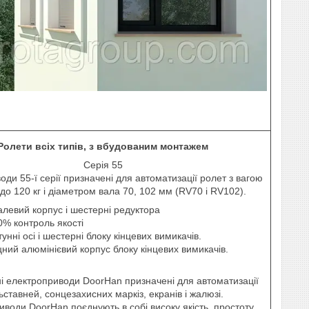
Ролети всіх типів, з вбудованим монтажем
Серія 55
ди 55-ї серії призначені для автоматизації ролет з вагою
до 120 кг і діаметром вала 70, 102 мм (RV70 і RV102).
алевий корпус і шестерні редуктора
0% контроль якості
унні осі і шестерні блоку кінцевих вимикачів.
цний алюмінієвий корпус блоку кінцевих вимикачів.
ні електроприводи DoorHan призначені для автоматизації
ьставней, сонцезахисних маркіз, екранів і жалюзі.
води DoorHan поєднують в собі високу якість, простоту