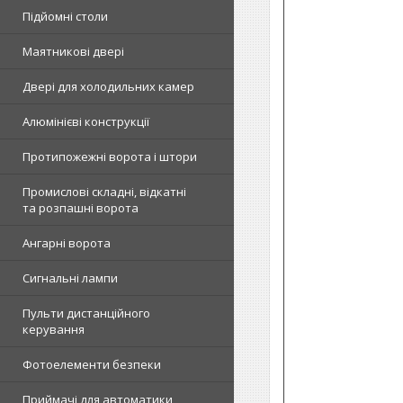
Підйомні столи
Маятникові двері
Двері для холодильних камер
Алюмінієві конструкції
Протипожежні ворота і штори
Промислові складні, відкатні
та розпашні ворота
Ангарні ворота
Сигнальні лампи
Пульти дистанційного
керування
Фотоелементи безпеки
Приймачі для автоматики