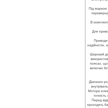
Під маркою 
перевершу
В комплект
Для приво
Приводи 
надійністю, 
Широкий ді
використов
поясах, що
включає бі
Діапазон ро
внутрівал
Мотори елек
точність
Перед від
проходять ба