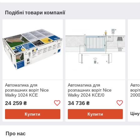
Подібні товари компанії
Автоматика для
Автоматика для
Авто
розпашних воріт Nice
розпашних воріт Nice
ворі
Walky 1024 KCE
Walky 2024 KCE/0
200
24 259
34 736
₴
₴
Цін
Купити
Купити
Про нас