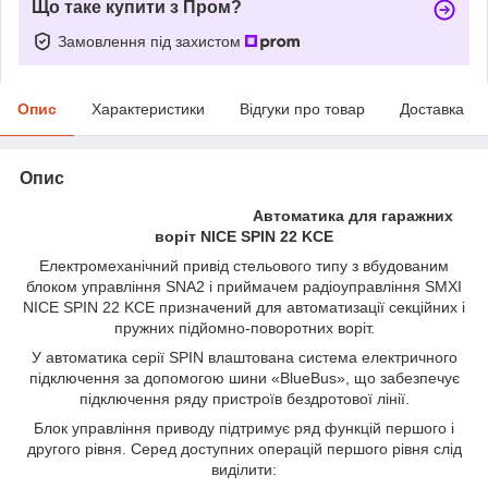
Що таке купити з Пром?
Замовлення під захистом
Опис
Характеристики
Відгуки про товар
Доставка
Опис
Автоматика для гаражних
воріт NICE SPIN 22 KCE
Електромеханічний привід стельового типу з вбудованим
блоком управління SNA2 і приймачем радіоуправління SMXI
NICE SPIN 22 KCE призначений для автоматизації секційних і
пружних підйомно-поворотних воріт.
У автоматика серії SPIN влаштована система електричного
підключення за допомогою шини «BlueBus», що забезпечує
підключення ряду пристроїв бездротової лінії.
Блок управління приводу підтримує ряд функцій першого і
другого рівня. Серед доступних операцій першого рівня слід
виділити: