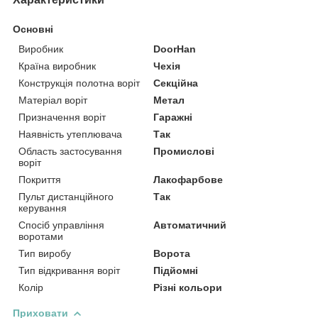
Основні
Виробник
DoorHan
Країна виробник
Чехія
Конструкція полотна воріт
Секційна
Матеріал воріт
Метал
Призначення воріт
Гаражні
Наявність утеплювача
Так
Область застосування
Промислові
воріт
Покриття
Лакофарбове
Пульт дистанційного
Так
керування
Спосіб управління
Автоматичний
воротами
Тип виробу
Ворота
Тип відкривання воріт
Підйомні
Колір
Різні кольори
Приховати