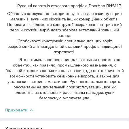
Рулонні ворота із сталевого профілю DoorHan RHS117
Область застосування: використовуються для захисту вітрин
магазинів, вуличних кіосків та інших комерційних об'єктів.
Переваги: всі елементи конструкції розраховані на тривалий
термін служби; виріб довго зберігає естетичний зовнішній
вигляд.
Особливості конструкції: спеціально для цих воріт
розроблений антивандальний сталевий профіль підвищеної
жорсткості.
Это оптимальное решение для закрытия проемов на
объектах, как правило, промышленного назначения, с
большой интенсивностью использования, где нет технической
возможности установить секционные ворота, а так же для
установки в витрины магазинов. Рулонные стальные ворота
рассчитаны на длительный срок эксплуатации, все их
элементы изготовлены и рассчитаны на надежную и
безопасную эксплуатацию.
Приховати
Характеристики