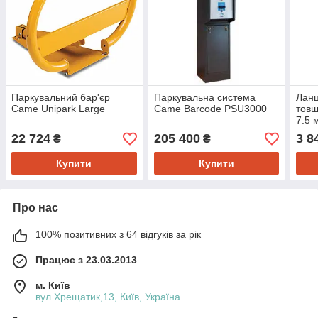
Паркувальний бар'єр
Паркувальна система
Лан
Came Unipark Large
Came Barcode PSU3000
товщ
7.5 
22 724
205 400
3 8
₴
₴
Купити
Купити
Про нас
100% позитивних з 64 відгуків за рік
Працює з 23.03.2013
м. Київ
вул.Хрещатик,13, Київ, Україна