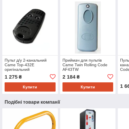
Пульт д/у 2-канальний
Приймач для пультів
Пуль
Came Top-432E
Came Twin Rolling Code
кана
оригінальний
AF43TW
Code
1 275
2 184
₴
₴
1 6
Купити
Купити
Подібні товари компанії