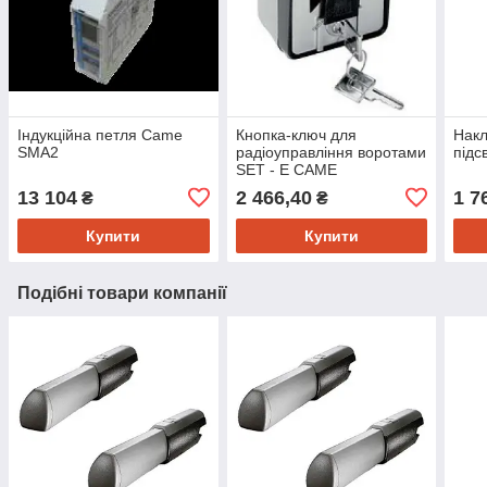
Індукційна петля Came
Кнопка-ключ для
Накл
SMA2
радіоуправління воротами
підс
SET - E САМЕ
13 104
2 466,40
1 7
₴
₴
Купити
Купити
Подібні товари компанії