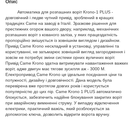
Опис
Автоматика для розпашних воріт Krono-1 PLUS -
довговічний і ледве чутний привід, зроблений в кращих
традиціях Came на заводі в Італії. Зразкове рішення для
престижних огорож вашого двору, наприклад, механічних
розпашних воріт з кованого заліза, у яких працездатність
пропорційно змішується із зовнішнім виглядом і дизайном.
Привід Came Krono нескладний в установці, управлінні та
користуванні, не затьмарює зовнішній вигляд загородження і
зовсім не потребує зміни системи орних вуличних воріт.
Привід Came Krono здатна витримувати навантаження важких
воріт, адже двигун має тягове зусилля аж - 3000 М.
Електропривод
Came Krono
це ідеальне поєднання ціни та
потужності, дизайну і довговічності. Дана модель була
перевірена вже протягом довгих років і користується
популярністю до цих пір. Came Krono 1 PLUS автоматично
блокується, забезпечить надійне блокування закритих воріт
при аварійному вимкненні струму. У випадку відключення
електрики, практичний важіль, який розблокується за
допомогою ключа, дозволить відкрити ворота вручну
.