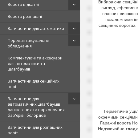
Вибираючи секційні
Ворота відкатні
вигляд, ефективна
власних високосп
Ворота розпашні
незалежними інс
секційних воротах.
Запчастини для автоматики
Перевантажувальне
обладнання
Комплектуючі та аксесуари
для автоматики та
шлагбаумів
Запчастини для секційних
воріт
Запчастини для
автоматичних шлагбаумів,
ланцюгових та парковочних
Герметичне ущіл
бар'єрів і болордов
окремими секціями 
Гаражні ворота Но
Запчастини для розпашних
Надзвичайно
гладк
воріт