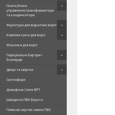
Плати,блоки
управління,трансформатори
та конденсатори
Фурнітура для відкатних воріт
Комплектуючі для воріт
Фільонка для воріт
Паркувальні бар'єри і
болларди
Двері та хвіртки
Світлофори
Домофони Came BPT
Швидкісні ПВХ Ворота
Плівкові смугові завіси ПВХ