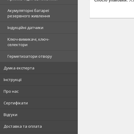
Спосіб упаковки:
Уси
Акумуляторні батареї
резервного живлення
Індукційні датчики
Ключ-вимикачі, ключ-
селектори
Герметизатори отвору
Думка експерта
Інструкції
Про нас
Сертифікати
Відгуки
Доставка та оплата