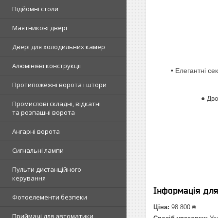
Підйомні столи
Маятникові двері
Двері для холодильних камер
Алюмінієві конструкції
• Елегантні се
Протипожежні ворота і штори
● Дво
Промислові складні, відкатні
та розпашні ворота
Ангарні ворота
Сигнальні лампи
Пульти дистанційного
керування
Інформація дл
Фотоелементи безпеки
Ціна:
98 800 ₴
Приймачі для автоматики