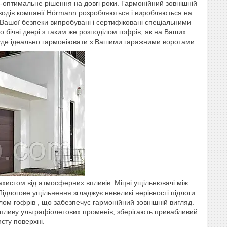
-оптимальне рішення на довгі роки. Гармонійний зовнішній
риводів компанії Hörmann розробляються і виробляються на
 Вашої безпеки випробувані і сертифіковані спеціальними
бічні двері з таким же розподілом гофрів, як на Ваших
 буде ідеально гармоніювати з Вашими гаражними воротами.
хистом від атмосферних впливів. Міцні ущільнювачі між
ідлогове ущільнення згладжує невеликі нерівності підлоги.
лом гофрів , що забезпечує гармонійний зовнішній вигляд.
впливу ультрафіолетових променів, зберігають привабливий
исту поверхні.