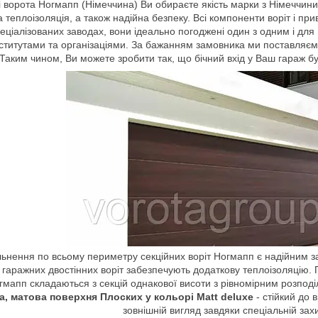
 ворота Ногмапп (Німеччина) Ви обираєте якість марки з Німеччини
 теплоізоляція, а також надійна безпеку. Всі компоненти воріт і п
еціалізованих заводах, вони ідеально погоджені один з одним і для
титутами та організаціями. За бажанням замовника ми поставляємо 
 Таким чином, Ви можете зробити так, що бічний вхід у Ваш гараж
ьнення по всьому периметру секційних воріт Ногмапп є надійним за
гаражних двостінних воріт забезпечують додаткову теплоізоляцію. П
гмапп складаються з секцій однакової висоти з рівномірним розподі
а, матова поверхня Плоских у кольорі Matt deluxe
- стійкий до 
зовнішній вигляд завдяки спеціальній зах