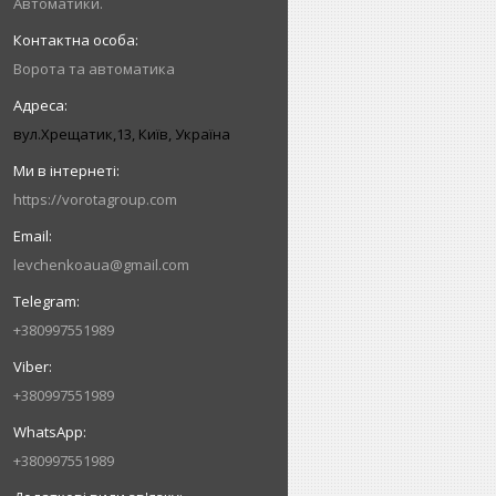
Автоматики.
Ворота та автоматика
вул.Хрещатик,13, Київ, Україна
https://vorotagroup.com
levchenkoaua@gmail.com
+380997551989
+380997551989
+380997551989