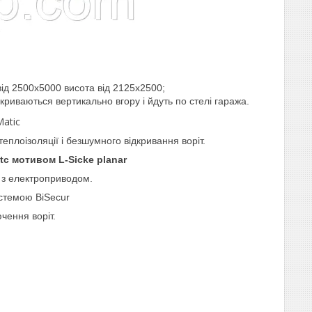
від 2500х5000 висота від 2125х2500;
дкриваються вертикально вгору і йдуть по стелі гаража.
Matic
еплоізоляції і безшумного відкривання воріт.
ttс мотивом L-Sicke planar
 з електроприводом.
истемою BiSecur
чення воріт.