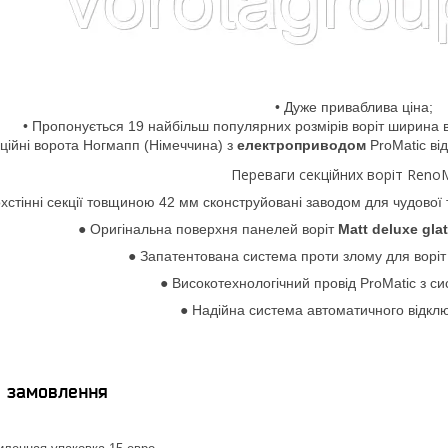
• Дуже приваблива ціна;
• Пропонується 19 найбільш популярних розмірів воріт ширина 
кційні ворота Ногмапп (Німеччина) з
електроприводом
ProMatic ві
Переваги секційних воріт Reno
хстінні секції товщиною 42 мм сконструйовані заводом для чудової т
● Оригінальна поверхня панелей воріт
Matt deluxe gla
● Запатентована система проти злому для воріт
● Високотехнологічний провід ProMatic з с
● Надійна система автоматичного відклю
я замовлення