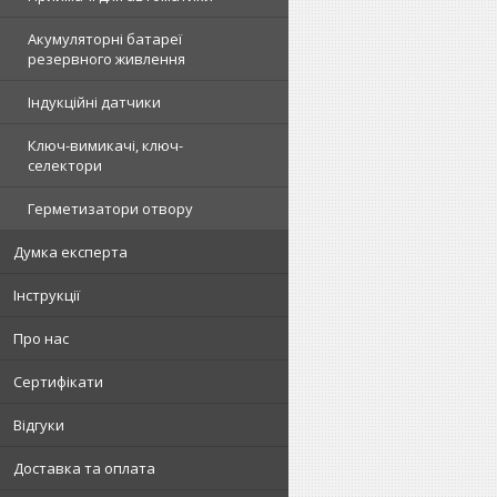
Акумуляторні батареї
резервного живлення
Індукційні датчики
Ключ-вимикачі, ключ-
селектори
Герметизатори отвору
Думка експерта
Інструкції
Про нас
Сертифікати
Відгуки
Доставка та оплата