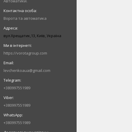
Автоматики.
Ворота та автоматика
вул.Хрещатик,13, Київ, Україна
https://vorotagroup.com
levchenkoaua@gmail.com
+380997551989
+380997551989
+380997551989