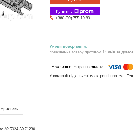
Купити
Купити з
+380 (99) 755-19-89
повернення товару протягом 14 днів
за домо
У компанії підключені електронні платежі. Те
теристики
нта АХ5024 АХ71230