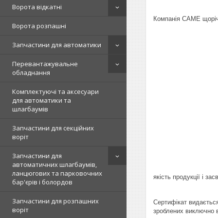
Ворота відкатні
Компанія CAME щорічн
Ворота розпашні
Запчастини для автоматики
Перевантажувальне
обладнання
Комплектуючі та аксесуари
для автоматики та
шлагбаумів
Запчастини для секційних
воріт
Запчастини для
автоматичних шлагбаумів,
ланцюгових та парковочних
якість продукції і за
бар'єрів і болордов
Запчастини для розпашних
Сертифікат видається І
воріт
зроблених виключно в