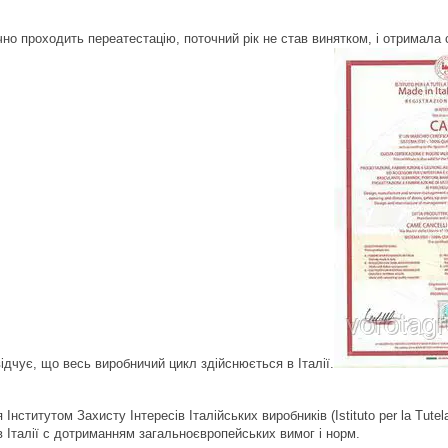
о проходить переатестацію, поточний рік не став винятком, і отримала 
свідчує, що весь виробничий цикл здійснюється в Італії.
нститутом Захисту Інтересів Італійських виробників (Istituto per la Tutela d
 Італії c дотриманням загальноєвропейських вимог і норм.