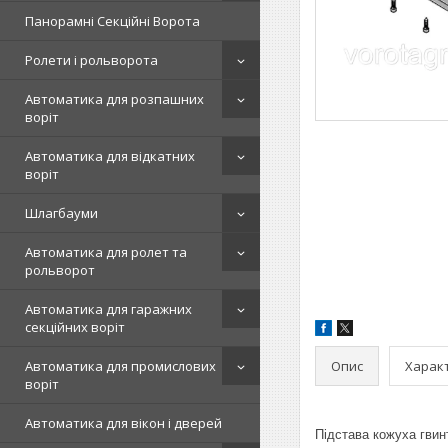
Панорамні Секційні Ворота
Ролети і рольворота
Автоматика для розпашних
воріт
Автоматика для відкатних
воріт
Шлагбауми
Автоматика для ролет та
рольворот
Автоматика для гаражних
секційних воріт
Опис
Харак
Автоматика для промислових
воріт
Автоматика для вікон і дверей
Підстава кожуха гви