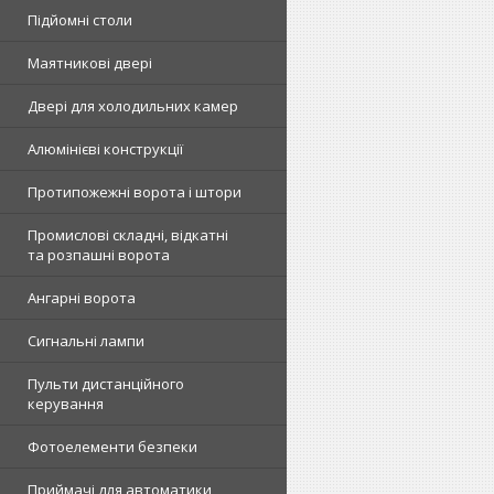
Підйомні столи
Маятникові двері
Двері для холодильних камер
Алюмінієві конструкції
Протипожежні ворота і штори
Промислові складні, відкатні
та розпашні ворота
Ангарні ворота
Сигнальні лампи
Пульти дистанційного
керування
Фотоелементи безпеки
Приймачі для автоматики