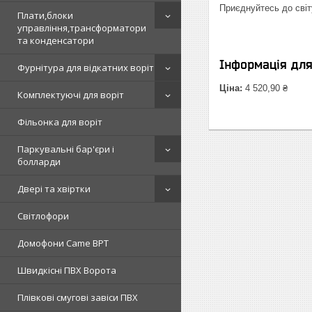
Приєднуйтесь до світ
Плати,блоки
управління,трансформатори
та конденсатори
Інформація дл
Фурнітура для відкатних воріт
Ціна:
4 520,90 ₴
Комплектуючі для воріт
Фільонка для воріт
Паркувальні бар'єри і
болларди
Двері та хвіртки
Світлофори
Домофони Came BPT
Швидкісні ПВХ Ворота
Плівкові смугові завіси ПВХ