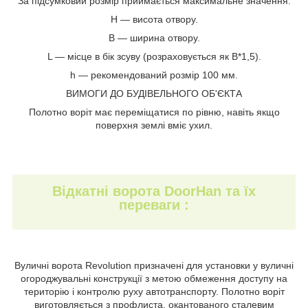
За підсумковий розмір приймається максимальне значення.
H — висота отвору.
В — ширина отвору.
L — місце в бік зсуву (розраховується як B*1,5).
h — рекомендований розмір 100 мм.
ВИМОГИ ДО БУДІВЕЛЬНОГО ОБ'ЄКТА
Полотно воріт має переміщатися по рівню, навіть якщо
поверхня землі вміє ухил.
Відкатні ворота DoorHan та їх
переваги :
Вуличні ворота Revolution призначені для установки у вуличні
огороджувальні конструкції з метою обмеження доступу на
територію і контролю руху автотранспорту. Полотно воріт
виготовляється з профлиста, окантованого сталевим