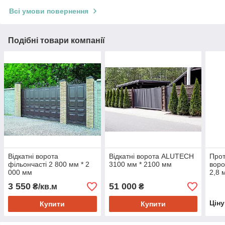
Всі умови повернення
Подібні товари компанії
Відкатні ворота
Відкатні ворота ALUTECH
Прот
фільончасті 2 800 мм * 2
3100 мм * 2100 мм
воро
000 мм
2,8 
3 550
51 000
₴/кв.м
₴
Цін
Купити
Купити