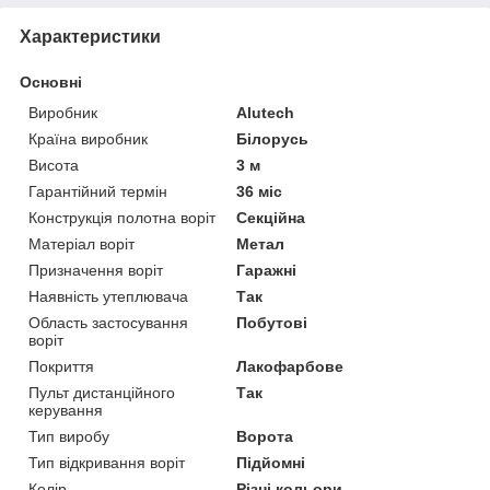
Характеристики
Основні
Виробник
Alutech
Країна виробник
Білорусь
Висота
3 м
Гарантійний термін
36 міс
Конструкція полотна воріт
Секційна
Матеріал воріт
Метал
Призначення воріт
Гаражні
Наявність утеплювача
Так
Область застосування
Побутові
воріт
Покриття
Лакофарбове
Пульт дистанційного
Так
керування
Тип виробу
Ворота
Тип відкривання воріт
Підйомні
Колір
Різні кольори