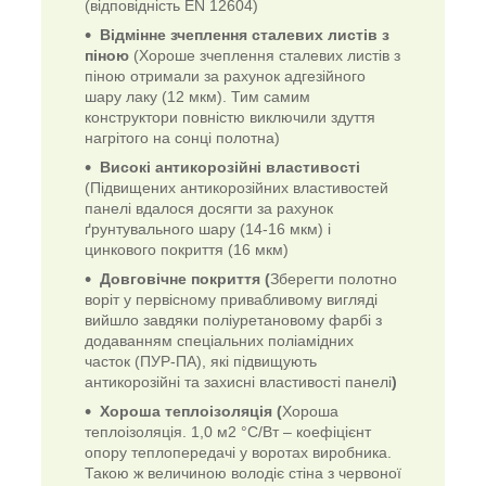
(відповідність EN 12604)
Відмінне зчеплення сталевих листів з
піною
(Хороше зчеплення сталевих листів з
піною отримали за рахунок адгезійного
шару лаку (12 мкм). Тим самим
конструктори повністю виключили здуття
нагрітого на сонці полотна)
Високі антикорозійні властивості
(Підвищених антикорозійних властивостей
панелі вдалося досягти за рахунок
ґрунтувального шару (14-16 мкм) і
цинкового покриття (16 мкм)
Довговічне покриття
(
Зберегти полотно
воріт у первісному привабливому вигляді
вийшло завдяки поліуретановому фарбі з
додаванням спеціальних поліамідних
часток (ПУР-ПА), які підвищують
антикорозійні та захисні властивості панелі
)
Хороша теплоізоляція (
Хороша
теплоізоляція. 1,0 м2 °C/Вт – коефіцієнт
опору теплопередачі у воротах виробника.
Такою ж величиною володіє стіна з червоної