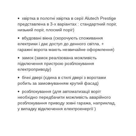
хвіртка в полотні хвіртка в серії Alutech Prestige
представлена в 3-х варіантах : стандартний поріг,
низький поріг, плоский поріг)
вбудовані вікна (скорочують споживання
електрики і дає доступ до денного світла, +
гаражні ворота мають незвичайне оформлення)
замок (замок реалізована можливість
підключення пристрою розблокування
електроприводу)
бічні двері (єдина в стилі двері з воротами
робить за замовчуванням крутий фасад)
розблокування (для автоматизації воріт
необхідно передбачити можливість аварійного
розблокування приводу зовні гаража, наприклад,
у випадку відключення електроенергії )