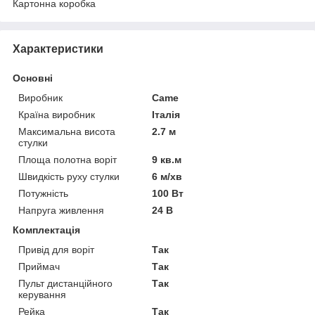
Картонна коробка
Характеристики
Основні
Виробник
Came
Країна виробник
Італія
Максимальна висота
2.7 м
стулки
Площа полотна воріт
9 кв.м
Швидкість руху стулки
6 м/хв
Потужність
100 Вт
Напруга живлення
24 В
Комплектація
Привід для воріт
Так
Приймач
Так
Пульт дистанційного
Так
керування
Рейка
Так