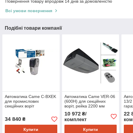
Повернення товару впродовж 14 днів за домовленістю
Всі умови повернення
Подібні товари компанії
Автоматика Came C-BXEK
Автоматика Came VER-06
Авт
для промислових
(600H) для секційних
13/2
секційних воріт
воріт, рейка 2200 мм
гара
10 972
22 
₴/
34 840
₴
комплект
ком
Купити
Купити