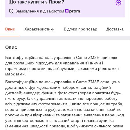
Що таке купити з Пром?
Замовлення під захистом
Опис
Характеристики
Відгуки про товар
Доставка
Опис
Багатофункційна панель управління Came ZM3E приводів
для розпашних підходить для управління в'їзними і
гаражними воротами, шлагбаумами, захисними ролетами і
маркізами.
Багатофункційна панель управління Came ZM3E оснащена
достатньою функціональним набором: сигналізаційний
дисплей; енкодер; функція фото-тест (перед початком будь-
якого руху, блок управління автоматично перевіряє роботу
всіх підключених фотоелементів, і якщо все працює як треба,
ворота приводяться в рух); автоматичне визначення крайніх
положень при відкриванні та закриванні; виявлення перешкод
у зоні дії фотоелементів; плавний старт і плавна зупинка
(зменшення швидкості приводу, щоб уникнути сильного ривка