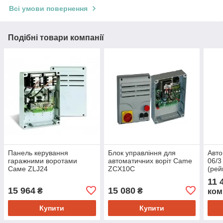
Всі умови повернення
Подібні товари компанії
Панель керування
Блок управління для
Авт
гаражними воротами
автоматичних воріт Came
06/3
Саме ZLJ24
ZCX10C
(рей
11 
15 964
15 080
₴
₴
ком
Купити
Купити